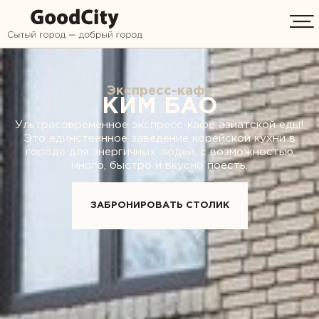
Экспресс-кафе
КИМ БАО
Ультрасовременное экспресс-кафе азиатской еды!
Это единственное заведение корейской кухни в
городе для энергичных людей, с возможностью
много, быстро и вкусно поесть.
ЗАБРОНИРОВАТЬ СТОЛИК