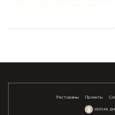
ГРУЗИНСКАЯ КУХНЯ В BEERSTOWN: ГОТОВЬТЕСЬ
К ГАСТРОНОМИЧЕСКОМУ ПУТЕШЕСТВИЮ!
С 17 марта мы открываем новую главу в меню
Beerstown — грузинскую кухню, над которой...
ПОДРОБНЕЕ ОБ АКЦИИ
Рестораны
Проекты
Со
283048, ДНР