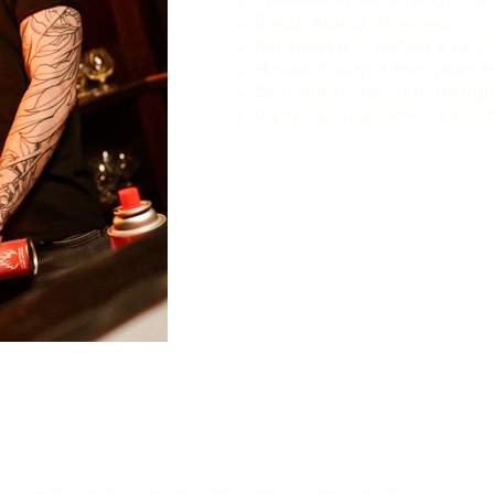
Уличные музыканты «Душа 
Вокал Арина Ильченко
Ведущий и Dj Rafael & Dj 
Мишка Робин и Мим Иван 
Фотоагентство «Кислород
Party-bar «Башня» : Dj Abel