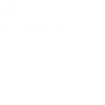
компании»
OneHappy
Михайлов
»
dyaeV и Pj show, шоу-балет “Fresh»