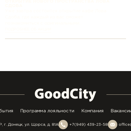
ОТКРЫТИЕ НОВОГО ПРОСТРАНСТВА ЛОВА
СДОБА
Уже завтра состоится открытие кафе Лова
Сдоба, где каждый из вас сможет
познакомиться с оригинальными...
ПОДРОБНЕЕ ОБ АКЦИИ
бытия
Программа лояльности
Компания
Ваканси
, г. Донецк, ул. Щорса, д. 81А
+7(949) 439-23-58
offic