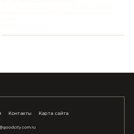
МЫ ПРОДОЛЖАЕМ РАБОТАТЬ
Дорогие гости, не смотря на обстрел в центре
Макеевки, мы продолжаем работать и кормить
наших...
ПОДРОБНЕЕ ОБ АКЦИИ
и
Контакты
Карта сайта
e@goodcity.com.ru