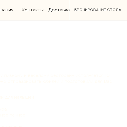
пания
Контакты
Доставка
БРОНИРОВАНИЕ СТОЛА
му пивному и веселому ресторану исполняется 10
бно отпраздновать юбилей и подготовили для Вас
ий для малышей
ура
аное пенное