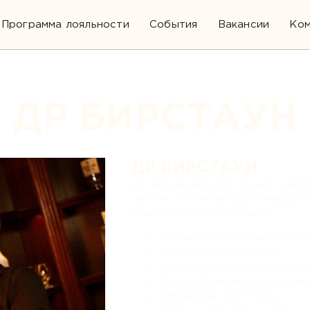
Программа лояльности
События
Вакансии
Ком
ДР БИРСТАУН
ДР БИРСТАУН
25 мая нашему ресторану, само
лет! Мы хотим весело и масшта
огненную шоу программу:
Открытие парка развлечен
«Фаренгейт» fire-show
Nazarov show с образом Ш
Поросята на вертеле и рж
Именинный торт 100 кг