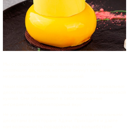
Мы с гордостью представляем нашу новую
коллекцию десертов, которые окунут вас в мир
незабываемых вкусовых ощущений.
Наши кондитеры с любовью разработали уникальные
десерты, вдохновленные традиционной паназиатской
кухней. Они объединяют в себе изысканные
ингредиенты и неповторимый вкус
Не упустите возможность насладиться уникальными
десертами в ресторане Адачи. Приходите и дайте
нам возможность порадовать вас волшебством