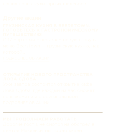
наших новых кулинарных шедевров!
Другие акции
ГРУЗИНСКАЯ КУХНЯ В BEERSTOWN:
ГОТОВЬТЕСЬ К ГАСТРОНОМИЧЕСКОМУ
ПУТЕШЕСТВИЮ!
С 17 марта мы открываем новую главу в
меню Beerstown — грузинскую кухню, над
которой...
ПОДРОБНЕЕ ОБ АКЦИИ
ОТКРЫТИЕ НОВОГО ПРОСТРАНСТВА
ЛОВА СДОБА
Уже завтра состоится открытие кафе
Лова Сдоба, где каждый из вас сможет
познакомиться с оригинальными...
ПОДРОБНЕЕ ОБ АКЦИИ
МЫ ПРОДОЛЖАЕМ РАБОТАТЬ
Дорогие гости, не смотря на обстрел в
центре Макеевки, мы продолжаем